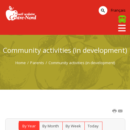
Français
Community activities (in development)
Home
/
Parents
/
Community activities (in development)
By Year
By Month
By Week
Today