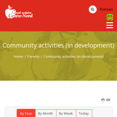
Français
Community activities (in development)
Home
/
Parents
/
Community activities (in development)
By Year
By Month
By Week
Today