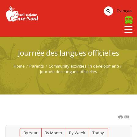
Français
Journée des langues officielles
Home
/
Parents
/
Community activities (in development)
/
Journée des langues officielles
By Year
By Month
By Week
Today