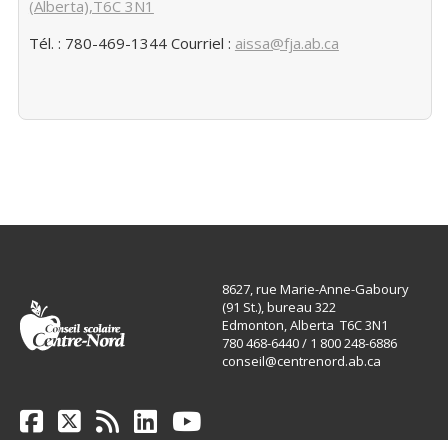
(Alberta),T6C 3N1
Tél. : 780-469-1344 Courriel :
aissa@fja.ab.ca
8627, rue Marie-Anne-Gaboury
(91 St.), bureau 322
Edmonton, Alberta T6C 3N1
780 468-6440 / 1 800 248-6886
conseil@centrenord.ab.ca