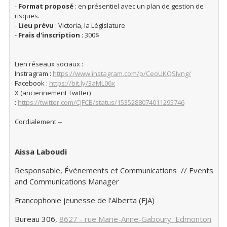
-
Format proposé
: en présentiel avec un plan de gestion de
risques.
-
Lieu prévu
: Victoria, la Législature
-
Frais d'inscription
: 300$
Lien réseaux sociaux :
Instragram :
https://www.instagram.com/p/
CeoUKQSIvng/
Facebook :
https://bit.ly/3aML06x
X (anciennement Twitter)
:
https://twitter.com/CJFCB/
status/1535288074011295746
Cordialement --
Aissa Laboudi
Responsable, Évènements et Communications // Events
and Communications Manager
Francophonie jeunesse de l'Alberta (FJA)
Bureau 306,
8627 - rue Marie-Anne-Gaboury Edmonton