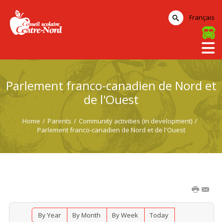
Français
Parlement franco-canadien de Nord et
de l'Ouest
Home
/
Parents
/
Community activities (in development)
/
Parlement franco-canadien de Nord et de l'Ouest
By Year
By Month
By Week
Today