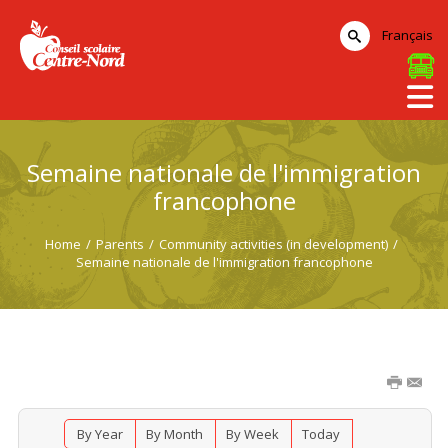
Français
Semaine nationale de l'immigration
francophone
Home
/
Parents
/
Community activities (in development)
/
Semaine nationale de l'immigration francophone
By Year
By Month
By Week
Today