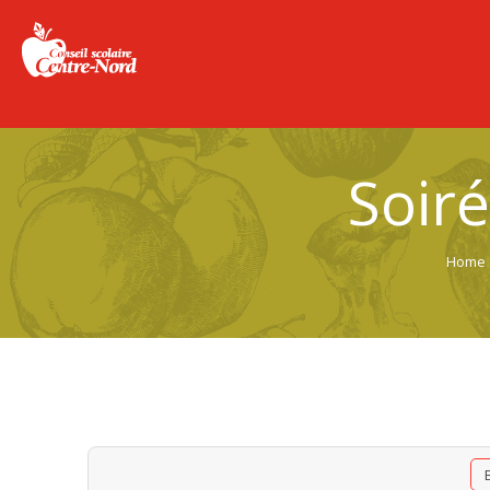
Soiré
Home