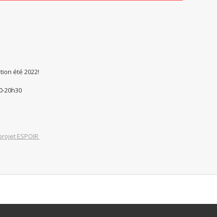
tion été 2022!
30-20h30
projet ESPOIR