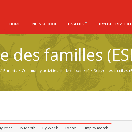
HOME
FIND A SCHOOL
PARENTS
TRANSPORTATION
e des familles (E
/
Parents
/
Community activities (in development)
/
Soirée des familles (
By Year
By Month
By Week
Today
Jump to month