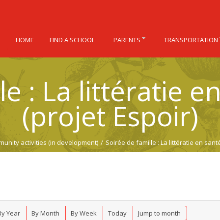
HOME
FIND A SCHOOL
PARENTS
TRANSPORTATION
le : La littératie 
(projet Espoir)
unity activities (in development)
/
Soirée de famille : La littératie en san
By Year
By Month
By Week
Today
Jump to month