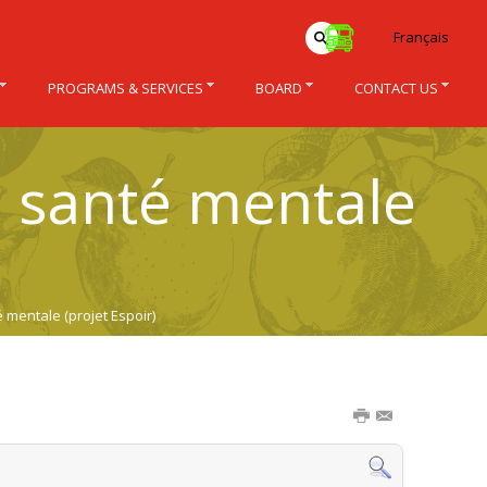
Français
PROGRAMS & SERVICES
BOARD
CONTACT US
en santé mentale
té mentale (projet Espoir)