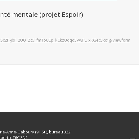
santé mentale (projet Espoir)
pQLScZP-jbF_2UQ_Zc5FfmToUEp_kCkzUqqo5VwPL_xKGec3xc1g/viewform
rie-Anne-Gaboury (91 St.), bureau 322
lberta T6C 3N1