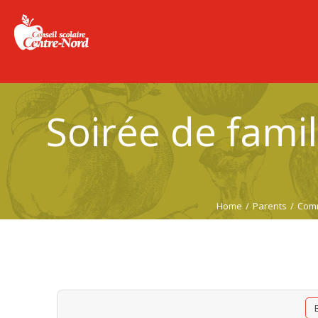
Soirée de famil
Home
/
Parents
/
Comm