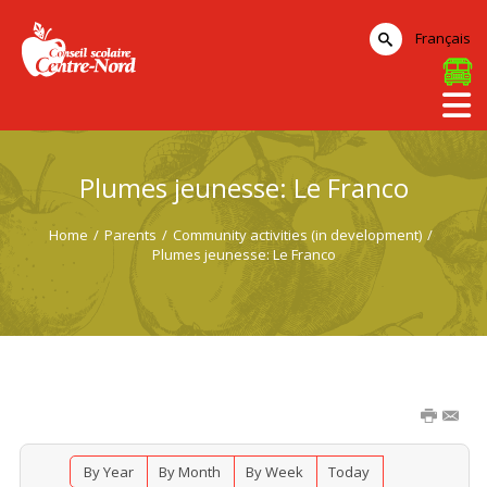
Français
Plumes jeunesse: Le Franco
Home
/
Parents
/
Community activities (in development)
/
Plumes jeunesse: Le Franco
By Year
By Month
By Week
Today