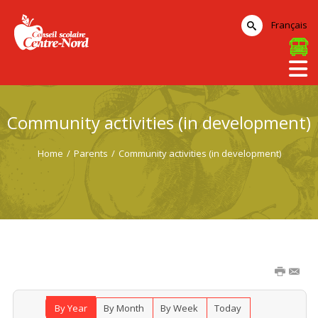
Français
Community activities (in development)
Home
/
Parents
/
Community activities (in development)
By Year
By Month
By Week
Today