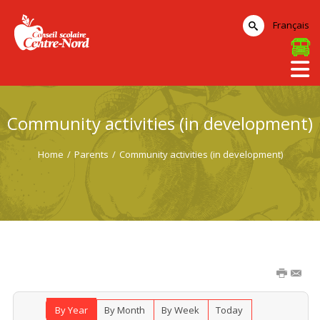
Français
Community activities (in development)
Home
/
Parents
/
Community activities (in development)
By Year
By Month
By Week
Today