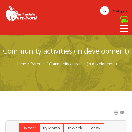
Français
Community activities (in development)
Home
/
Parents
/
Community activities (in development)
By Year
By Month
By Week
Today