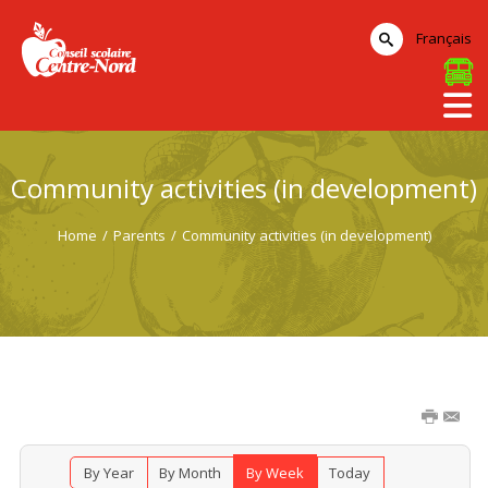
Français
Community activities (in development)
Home
/
Parents
/
Community activities (in development)
By Year
By Month
By Week
Today