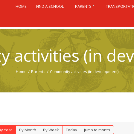
HOME
FIND A SCHOOL
PARENTS
TRANSPORTAT
 activities (in de
Home
/
Parents
/
Community activities (in development)
By Year
By Month
By Week
Today
Jump to month