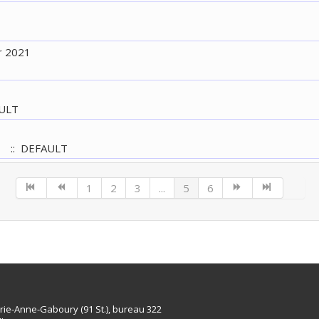
r 2021
ULT
:: DEFAULT
1
2
3
...
5
6
rie-Anne-Gaboury (91 St.), bureau 322