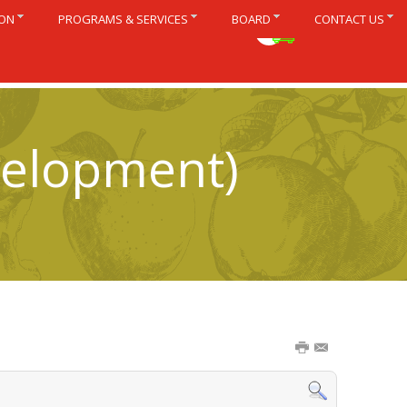
ION
PROGRAMS & SERVICES
BOARD
CONTACT US
Français
velopment)