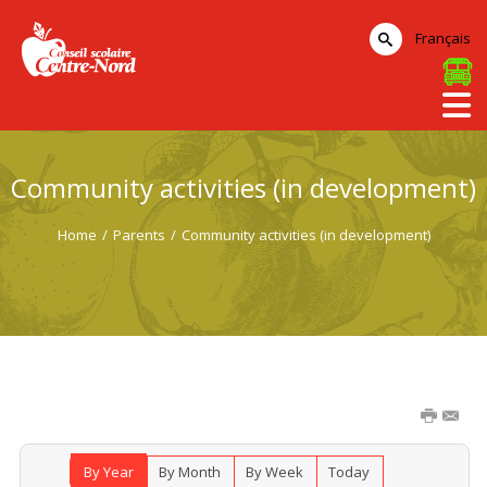
Français
Community activities (in development)
Home
/
Parents
/
Community activities (in development)
By Year
By Month
By Week
Today