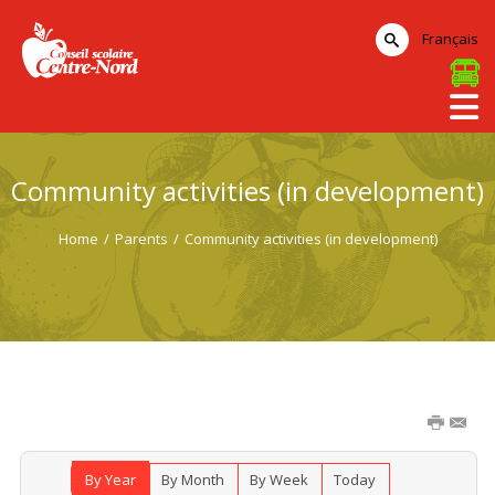
Français
Community activities (in development)
Home
/
Parents
/
Community activities (in development)
By Year
By Month
By Week
Today