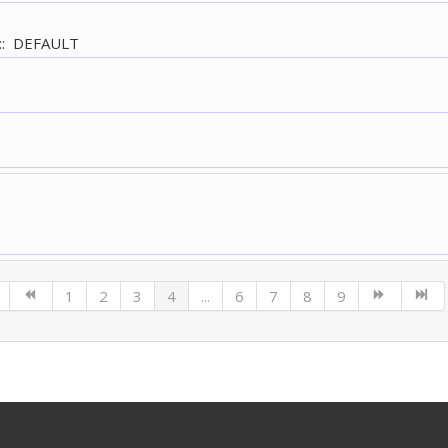
: DEFAULT
1
2
3
4
...
6
7
8
9