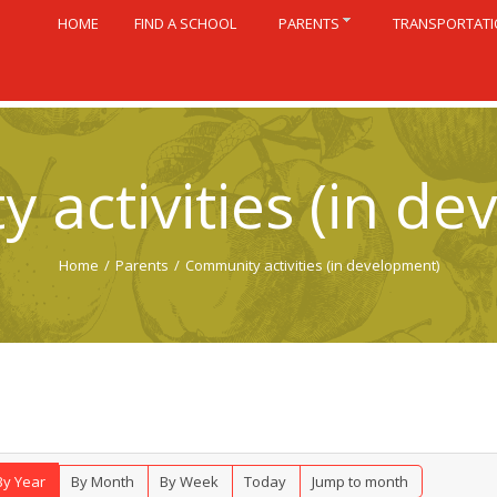
HOME
FIND A SCHOOL
PARENTS
TRANSPORTAT
 activities (in de
Home
/
Parents
/
Community activities (in development)
By Year
By Month
By Week
Today
Jump to month