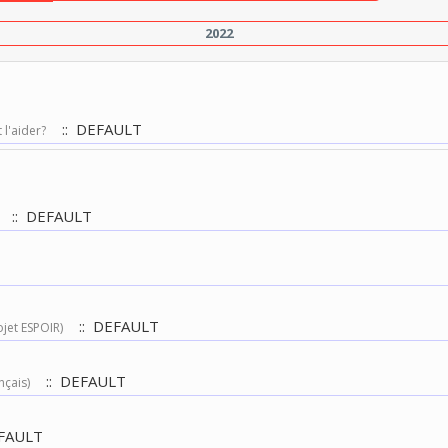
2022
:: DEFAULT
 l'aider?
:: DEFAULT
:: DEFAULT
ojet ESPOIR)
:: DEFAULT
nçais)
FAULT