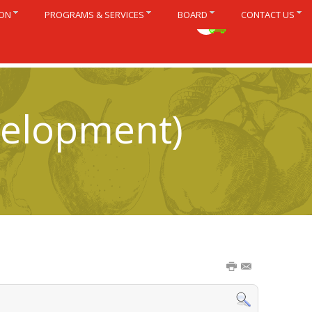
ION
PROGRAMS & SERVICES
BOARD
CONTACT US
Français
velopment)