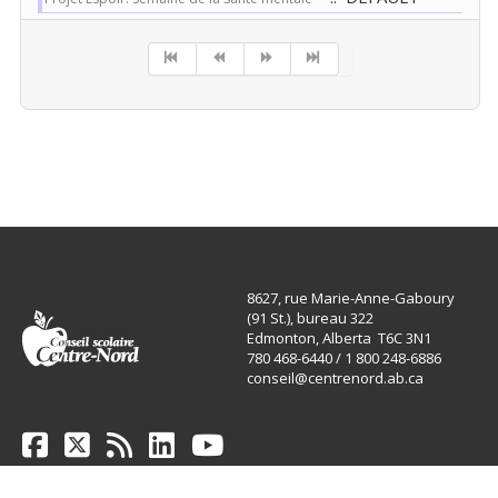
Pagination List Limit
8627, rue Marie-Anne-Gaboury
(91 St.), bureau 322
Edmonton, Alberta T6C 3N1
780 468-6440 / 1 800 248-6886
conseil@centrenord.ab.ca