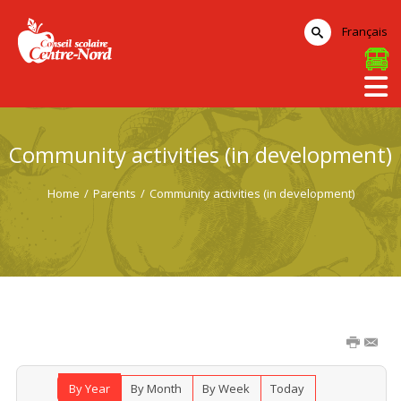
Français
Community activities (in development)
Home
/
Parents
/
Community activities (in development)
By Year
By Month
By Week
Today