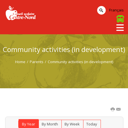
Français
Community activities (in development)
Home
/
Parents
/
Community activities (in development)
By Year
By Month
By Week
Today