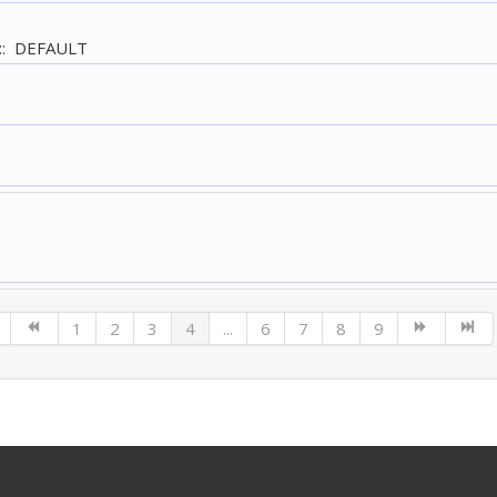
: DEFAULT
1
2
3
4
...
6
7
8
9