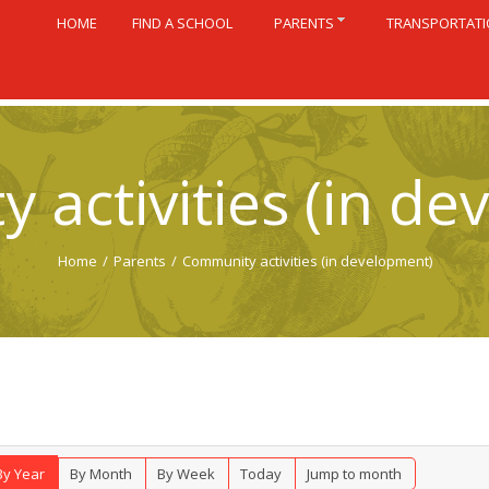
HOME
FIND A SCHOOL
PARENTS
TRANSPORTAT
 activities (in de
Home
/
Parents
/
Community activities (in development)
By Year
By Month
By Week
Today
Jump to month