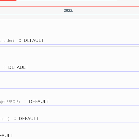
2022
:: DEFAULT
 l'aider?
:: DEFAULT
:: DEFAULT
ojet ESPOIR)
:: DEFAULT
nçais)
FAULT