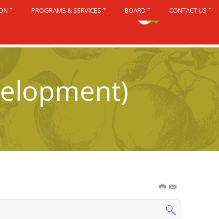
ION
PROGRAMS & SERVICES
BOARD
CONTACT US
Français
velopment)