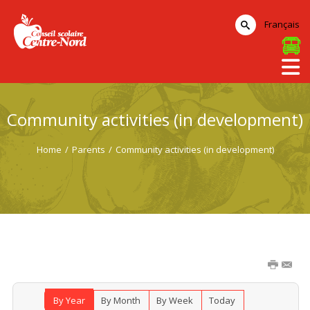
Français
Community activities (in development)
Home
/
Parents
/
Community activities (in development)
By Year
By Month
By Week
Today